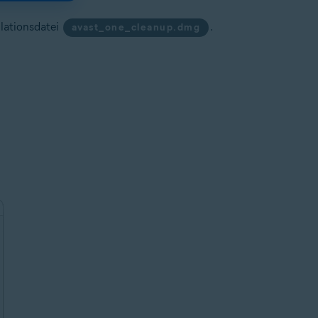
llationsdatei
.
avast_one_cleanup.dmg