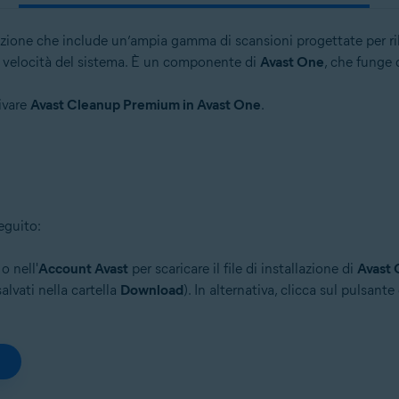
ione che include un’ampia gamma di scansioni progettate per rilev
la velocità del sistema. È un componente di
Avast One
, che funge 
tivare
Avast Cleanup Premium in Avast One
.
seguito:
o nell'
Account Avast
per scaricare il file di installazione di
Avast
alvati nella cartella
Download
). In alternativa, clicca sul pulsante