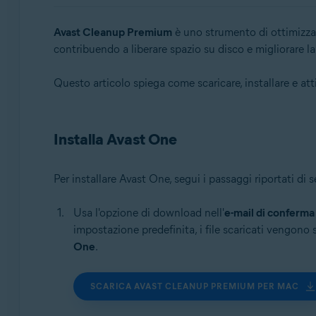
Sistemi operativi:
Avast Cleanup Premium
è uno strumento di ottimizzaz
contribuendo a liberare spazio su disco e migliorare 
Windows, macOS e Android
Questo articolo spiega come scaricare, installare e at
Installa Avast One
Per installare Avast One, segui i passaggi riportati di 
Usa l'opzione di download nell'
e-mail di conferma
impostazione predefinita, i file scaricati vengono s
One
.
SCARICA AVAST CLEANUP PREMIUM PER MAC