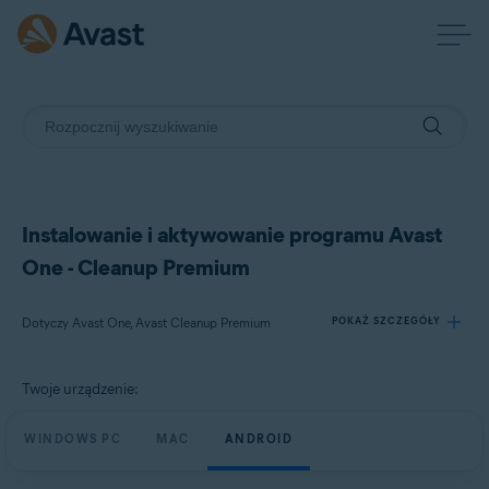
Instalowanie i aktywowanie programu Avast
One - Cleanup Premium
Dotyczy Avast One, Avast Cleanup Premium
POKAŻ SZCZEGÓŁY
Twoje urządzenie:
Produkty:
Avast One
WINDOWS PC
MAC
ANDROID
Avast Cleanup Premium