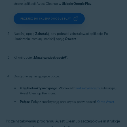
stronę aplikacji Avast Cleanup w
Sklepie Google Play
.
PRZEJDŹ DO SKLEPU GOOGLE PLAY
Naciśnij opcję
Zainstaluj
, aby pobrać i zainstalować aplikację. Po
ukończeniu instalacji naciśnij opcję
Otwórz
.
Kliknij opcję „
Masz już subskrypcję?
”.
Dostępne są następujące opcje:
Użyj kodu aktywacyjnego
: Wprowadź
kod aktywacyjny
subskrypcji
Avast Cleanup Premium.
Połącz
: Połącz subskrypcję przy użyciu poświadczeń
Konta Avast
.
Po zainstalowaniu programu Avast Cleanup szczegółowe instrukcje