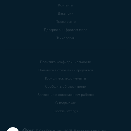
Контакты
Вакансии
Пресс-центр
Доверие в цифровом мире
Технология
Политика конфиденциальности
Политика в отношении продуктов
Юридические документы
Сообщить об уязвимости
Заявление о современном рабстве
О подписках
Cookie Settings
© Gen Digital Inc., 2025.
Все права защищены.