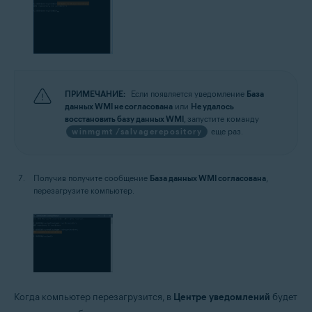
ПРИМЕЧАНИЕ:
Если появляется уведомление
База
данных WMI не согласована
или
Не удалось
восстановить базу данных WMI
, запустите команду
winmgmt /salvagerepository
еще раз.
Получив получите сообщение
База данных WMI согласована
,
перезагрузите компьютер.
Когда компьютер перезагрузится, в
Центре уведомлений
будет