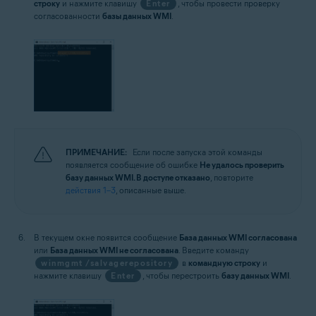
строку
и нажмите клавишу
Enter
, чтобы провести проверку
согласованности
базы данных WMI
.
ПРИМЕЧАНИЕ:
Если после запуска этой команды
появляется сообщение об ошибке
Не удалось проверить
базу данных WMI. В доступе отказано
, повторите
действия 1–3
, описанные выше.
В текущем окне появится сообщение
База данных WMI согласована
или
База данных WMI не согласована
. Введите команду
winmgmt /salvagerepository
в
командную строку
и
нажмите клавишу
Enter
, чтобы перестроить
базу данных WMI
.