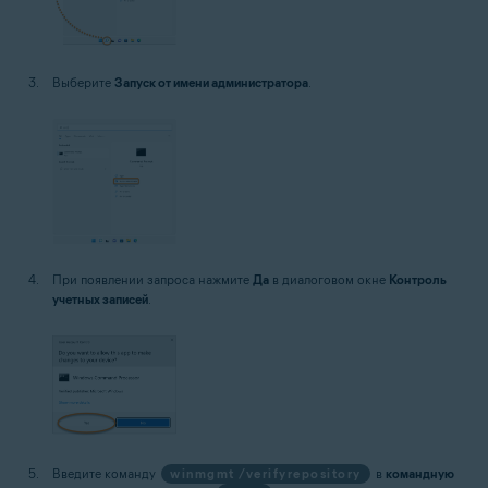
Выберите
Запуск от имени администратора
.
При появлении запроса нажмите
Да
в диалоговом окне
Контроль
учетных записей
.
Введите команду
winmgmt /verifyrepository
в
командную