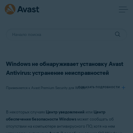
Windows не обнаруживает установку Avast
Antivirus: устранение неисправностей
ПОКАЗАТЬ ПОДРОБНОСТИ
Применяется к Avast Premium Security для Windows, Avast Free Antivirus для Windows
Продукты:
В некоторых случаях
Центр уведомлений
или
Центр
Avast Premium Security 22.x для Windows
обеспечения безопасности
Windows
может сообщать об
Avast Free Antivirus 22.x для Windows
отсутствии на компьютере антивирусного ПО, хотя на нем