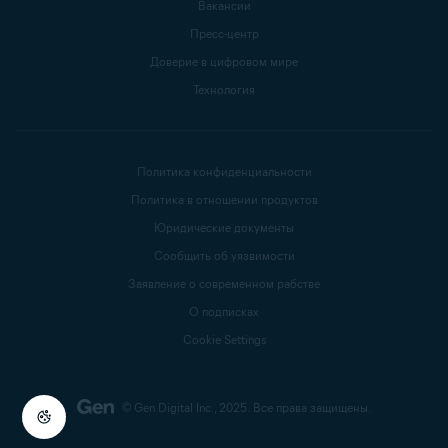
Вакансии
Пресс-центр
Доверие в цифровом мире
Технология
Политика конфиденциальности
Политика в отношении продуктов
Юридические документы
Сообщить об уязвимости
Заявление о современном рабстве
О подписках
Cookie Settings
© Gen Digital Inc., 2025.
Все права защищены.