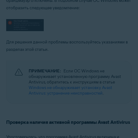
брандмауэр отключены. В подобном случае ОС Windows может
Операционные системы:
отобразить следующее уведомление:
Microsoft Windows 11 Home / Pro / Enterprise / Education
Microsoft Windows 10 Home / Pro / Enterprise / Education — 32- или 64-
разрядная версия
Microsoft Windows 8,1 / Pro / Enterprise — 32- или 64-разрядная версия
Microsoft Windows 8 / Pro / Enterprise — 32- или 64-разрядная версия
Microsoft Windows 7 Home Basic / Home Premium / Professional /
Для решения данной проблемы воспользуйтесь указаниями в
Enterprise / Ultimate — SP 1 с обновлением Convenient Rollup, 32- или
разделах этой статьи.
64-разрядная версия
ПРИМЕЧАНИЕ:
Если ОС Windows не
обнаруживает установленную программу Avast
Antivirus, обратитесь к инструкциям в статье
Windows не обнаруживает установку Avast
Antivirus: устранение неисправностей
.
Проверка наличия активной программы Avast Antivirus
Удостоверьтесь, что программа Avast Antivirus включена и