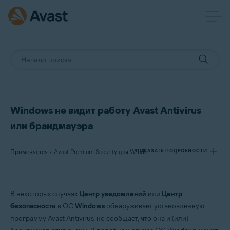
Windows не видит работу Avast Antivirus
или брандмауэра
ПОКАЗАТЬ ПОДРОБНОСТИ
Применяется к Avast Premium Security для Windows, Avast Free Antivirus для Windows
Продукты:
В некоторых случаях
Центр уведомлений
или
Центр
Avast Premium Security 22.x для Windows
безопасности
в ОС
Windows
обнаруживает установленную
Avast Free Antivirus 22.x для Windows
программу Avast Antivirus, но сообщает, что она и (или)