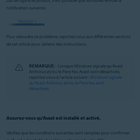
cas de figure se produit, il est possible que Windows envoie la
Systèmes d'exploitation:
notification suivante :
Microsoft Windows 11 Famille/Pro/Entreprise/Éducation
Microsoft Windows 10 Famille/Pro/Entreprise/Éducation (32/64 bits)
Microsoft Windows 8.1/Professionnel/Entreprise (32/64 bits)
Microsoft Windows 8/Professionnel/Entreprise (32/64 bits)
Microsoft Windows 7 Édition Familiale Basique/Édition Familiale
Pour résoudre ce problème, reportez-vous aux différentes sections
Premium/Professionnel/Entreprise/Édition Intégrale - Service Pack 1
de cet article pour obtenir des instructions.
avec mise à jour cumulative de commodité (32/64 bits)
REMARQUE:
Lorsque Windows signale qu’Avast
Antivirus et/ou le Pare-feu Avast sont désactivés,
reportez-vous à l’article suivant :
Windows signale
qu’Avast Antivirus et/ou le Pare-feu sont
désactivés.
Assurez-vous qu’Avast est installé et activé.
Vérifiez que les conditions suivantes sont remplies pour confirmer