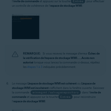
l’
invite de commande
et appuyez sur la touche
Entrée
pour effectuer
un contrôle de cohérence de l’
espace de stockage WMI
.
REMARQUE:
Si vous recevez le message d’erreur
Échec de
la vérification de l’espace de stockage WMI... ...Accès non
autorisé
lorsque vous lancez la commande ci-dessus, répétez
les
étapes 1 à 3
indiquées précédemment.
Le message
L’espace de stockage WMI est cohérent
ou
L’espace de
stockage WMI est incohérent
s’affichent dans la fenêtre ouverte. Saisissez
la commande
winmgmt /salvagerepository
dans l’
invite de
commande
et appuyez sur la touche
Entrée
pour reconstruire
l’
espace de stockage WMI
.