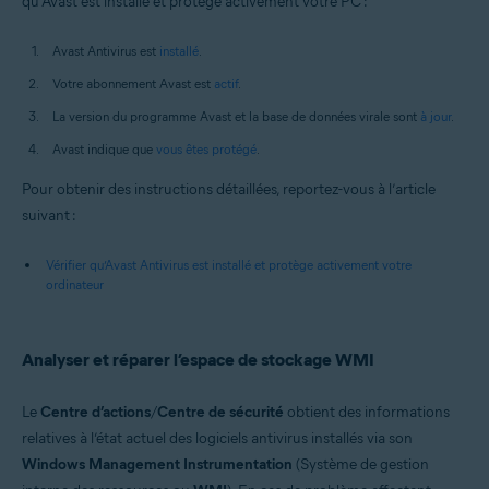
qu’Avast est installé et protège activement votre PC :
Avast Antivirus est
installé
.
Votre abonnement Avast est
actif
.
La version du programme Avast et la base de données virale sont
à jour
.
Avast indique que
vous êtes protégé
.
Pour obtenir des instructions détaillées, reportez-vous à l’article
suivant :
Vérifier qu’Avast Antivirus est installé et protège activement votre
ordinateur
Analyser et réparer l’espace de stockage WMI
Le
Centre d’actions
/
Centre de sécurité
obtient des informations
relatives à l’état actuel des logiciels antivirus installés via son
Windows Management Instrumentation
(Système de gestion