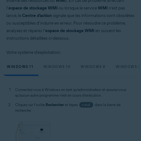
interne des ressources ou
WMI
). En cas de problème affectant
l’
espace de stockage WMI
ou lorsque le service
WMI
n’est pas
lancé, le
Centre d’action
signale que les informations sont obsolètes
ou susceptibles d’induire en erreur. Pour résoudre ce problème,
analysez et réparez l’
espace de stockage WMI
en suivant les
instructions détaillées ci-dessous.
Votre système d'exploitation:
WINDOWS 11
WINDOWS 10
WINDOWS 8
WINDOWS 7
Connectez-vous à Windows en tant qu’administrateur et assurez-vous
qu’aucun autre programme n’est en cours d’exécution.
Cliquez sur l’icône
Rechercher
et tapez
cmd
dans la barre de
recherche.