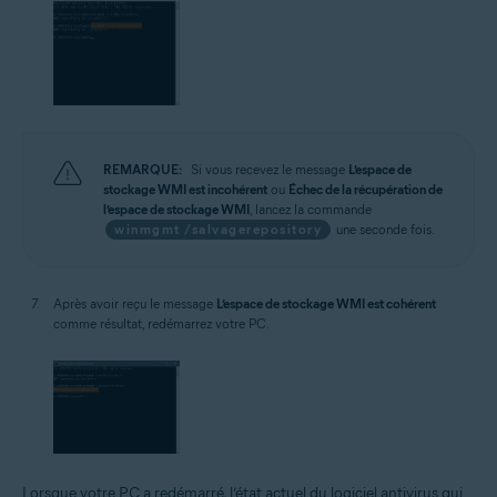
REMARQUE:
Si vous recevez le message
L’espace de
stockage WMI est incohérent
ou
Échec de la récupération de
l’espace de stockage WMI
, lancez la commande
winmgmt /salvagerepository
une seconde fois.
Après avoir reçu le message
L’espace de stockage WMI est cohérent
comme résultat, redémarrez votre PC.
Lorsque votre PC a redémarré, l’état actuel du logiciel antivirus qui