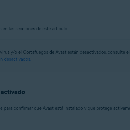
n
- 32 o 64 bits
 en las secciones de este artículo.
ional/Enterprise/Ultimate - Service Pack 1 con Convenient Rollup Updat
irus y/o el Cortafuegos de Avast están desactivados, consulte el 
án desactivados.
 activado
 para confirmar que Avast está instalado y que protege activam