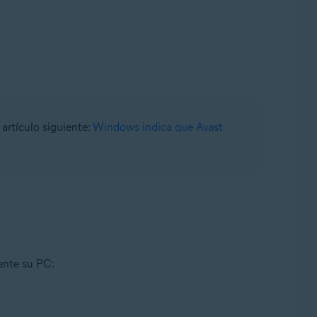
e, 32 o 64 bits
artículo siguiente:
Windows indica que Avast
ente su PC: