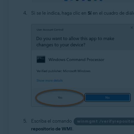
Si se le indica, haga clic en
Sí
en el cuadro de diá
Escriba el comando
winmgmt /verifyreposito
repositorio de WMI
.