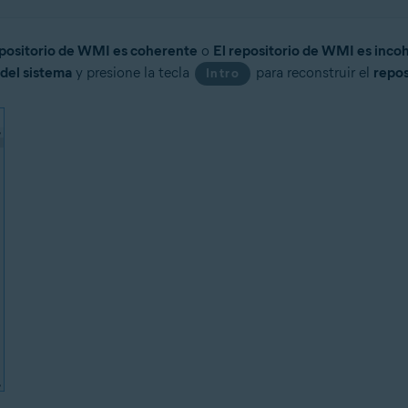
epositorio de WMI es coherente
o
El repositorio de WMI es inco
del sistema
y presione la tecla
para reconstruir el
repo
Intro