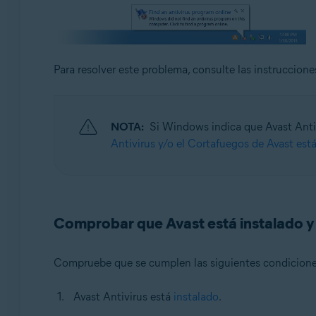
Sistemas operativos:
Microsoft Windows 11 Home/Pro/Enterprise/Educatio
Microsoft Windows 10 Home/Pro/Enterprise/Education 
Para resolver este problema, consulte las instrucciones
Microsoft Windows 8.1/Pro/Enterprise - 32 o 64 bits
Microsoft Windows 8/Pro/Enterprise - 32 o 64 bits
Microsoft Windows 7 Home Basic/Home Premium/Profess
NOTA:
Si Windows indica que Avast Antiv
Antivirus y/o el Cortafuegos de Avast est
Comprobar que Avast está instalado y
Compruebe que se cumplen las siguientes condiciones
Avast Antivirus está
instalado
.