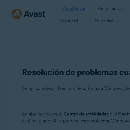
Para el hogar
Para empresas
Seguridad
Privacidad
Resolución de problemas cua
Se aplica a Avast Premium Security para Windows, Av
Productos:
En algunos casos, el
Centro de actividades
o el
Centr
esté instalado. Si se produce este problema, Windows 
Avast Premium Security 22.x para Windows
Avast Free Antivirus 22.x para Windows