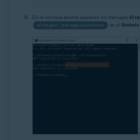
En la ventana abierta aparecen los mensajes
El r
en el
Símbolo 
winmgmt /salvagerepository