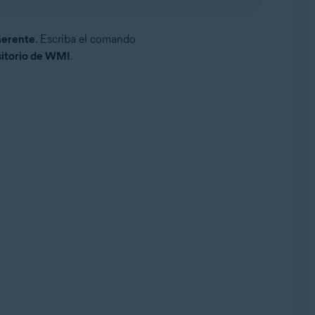
herente
. Escriba el comando
sitorio de WMI
.