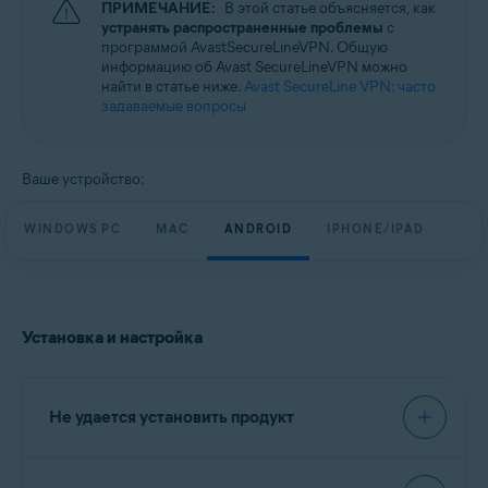
ПРИМЕЧАНИЕ:
В этой статье объясняется, как
Windows, MacOS, Android и iOS
устранять распространенные проблемы
с
программой AvastSecureLineVPN. Общую
информацию об Avast SecureLineVPN можно
найти в статье ниже.
Avast SecureLine VPN: часто
задаваемые вопросы
Ваше устройство:
WINDOWS PC
MAC
ANDROID
IPHONE/IPAD
Установка и настройка
Не удается установить продукт
Рекомендуем при установке программы