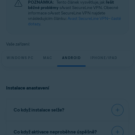
POZNÁMKA:
Tento článek vysvětluje, jak
řešit
Windows, MacOS, Android a iOS
běžné problémy
sAvast SecureLine VPN. Obecné
informace oAvast SecureLine VPN najdete
vnásledujícím článku:
Avast SecureLine VPN– časté
dotazy
.
Vaše zařízení:
WINDOWS PC
MAC
ANDROID
IPHONE/IPAD
Instalace anastavení
Co když instalace selže?
Doporučujeme, abyste Avast SecureLine VPN
Co když aktivace neproběhne úspěšně?
nainstalovali přesně podle postupu vnásledujícím