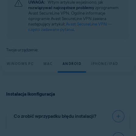
UWAGA:
Wtym artykule wyjaśniono, jak
Windows, macOS, Android i iOS
rozwiązywać najczęstsze problemy
zprogramem
Avast SecureLine VPN. Ogólne informacje
oprogramie Avast SecureLine VPN zawiera
następujący artykuł:
Avast SecureLine VPN —
często zadawane pytania
.
Twoje urządzenie:
WINDOWS PC
MAC
ANDROID
IPHONE/IPAD
Instalacja ikonfiguracja
Co zrobić wprzypadku błędu instalacji?
Spróbuj zainstalować program Avast SecureLine