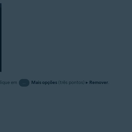
clique em
Mais opções
(três pontos) ▸
Remover
.
…