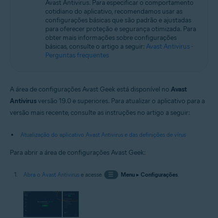
Avast Antivirus. Para especificar o comportamento
Sistemas operacionais:
cotidiano do aplicativo, recomendamos usar as
Microsoft Windows 11 Home / Pro / Enterprise / Education
configurações básicas que são padrão e ajustadas
Microsoft Windows 10 Home / Pro / Enterprise / Education - 32 / 64-bit
para oferecer proteção e segurança otimizada. Para
Microsoft Windows 8.1 / Pro / Enterprise - 32 / 64-bit
obter mais informações sobre configurações
Microsoft Windows 8 / Pro / Enterprise - 32 / 64-bit
básicas, consulte o artigo a seguir:
Avast Antivirus -
Microsoft Windows 7 Home Basic/Home
Perguntas frequentes
Premium/Professional/Enterprise/Ultimate - Service Pack 1 com
atualização de pacote cumulativo de conveniência, 32/64 bits
A área de configurações Avast Geek está disponível no
Avast
Antivirus
versão 19.0 e superiores. Para atualizar o aplicativo para a
versão mais recente, consulte as instruções no artigo a seguir:
Atualização do aplicativo Avast Antivirus e das definições de vírus
Para abrir a área de configurações Avast Geek:
Abra o Avast Antivirus
e acesse
☰
Menu
▸
Configurações
.