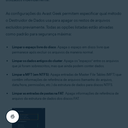
As configurações do Avast Geek permitem especificar qual método
o Destruidor de Dados usa para apagar os restos de arquivos
excluídos previamente. Todas as opções listadas estão ativadas
como padrão para segurança máxima:
Limpar o espaço livre do disco
: Apaga o espaço em disco livre que
permanece após excluir os arquivos da maneira normal.
Limpar os dados antigos do cluster
: Apaga os “espaços” entre os arquivos
que já foram sobrescritos, mas que ainda podem conter dados.
Limpar a MFT (em NTFS)
: Apaga entradas de Master File Tables (MFT) que
contêm informações de referência de arquivos (tamanho do arquivo,
data/hora, permissões, etc.) da estrutura de dados para discos NTFS.
Limpar as entradas de pastas na FAT
: Apaga informações de referência de
arquivo da estrutura de dados dos discos FAT.