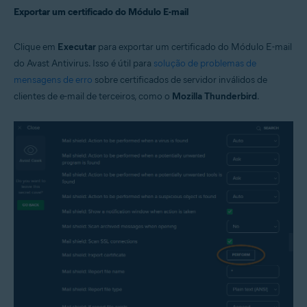
Exportar um certificado do Módulo E-mail
Clique em
Executar
para exportar um certificado do Módulo E-mail
do Avast Antivirus. Isso é útil para
solução de problemas de
mensagens de erro
sobre certificados de servidor inválidos de
clientes de e-mail de terceiros, como o
Mozilla Thunderbird
.