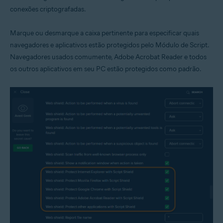
conexões criptografadas.
Marque ou desmarque a caixa pertinente para especificar quais
navegadores e aplicativos estão protegidos pelo Módulo de Script.
Navegadores usados comumente, Adobe Acrobat Reader e todos
os outros aplicativos em seu PC estão protegidos como padrão.