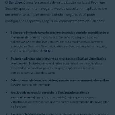
O
Sandbox
é uma ferramenta de virtualização no Avast Premium
Security que permite navegar a web ou executar um aplicativo em
um ambiente completamente isolado e seguro. Você pode
configurar os aspectos a seguir do comportamento do Sandbox:
Sobrepor o limite de tamanho máximo de arquivo copiado, especificando-o
manualmente
: permite especificar o tamanho dos arquivos que os
aplicativos podem duplicar para realizar mais modificações durante a
execução na Sandbox. Se um aplicativo em Sandbox rejeitar um arquivo,
mude o limite padrão de
51 MB
.
Reduzir os direitos administrativos e executar os aplicativos virtualizados
como usuário limitado
: remove direitos administrativos de aplicativos
executados na Sandbox para evitar que os aplicativos acessem
componentes restritos do sistema.
Selecione a unidade onde você deseja manter o armazenamento da sandbox
:
Escolha sua unidade preferida.
Arquivos do navegador em cache (a Sandbox não será limpa
automaticamente)
(ativado como padrão): salva apenas arquivos
virtualizados de navegadores que melhoram o desempenho do navegador
na Sandbox.
Excluir conteúdo no cache
: clique para remover imediatamente o conteúdo