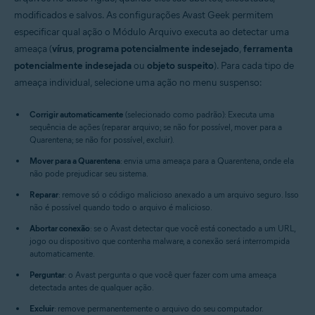
modificados e salvos. As configurações Avast Geek permitem
especificar qual ação o Módulo Arquivo executa ao detectar uma
ameaça (
vírus
,
programa potencialmente indesejado
,
ferramenta
potencialmente indesejada
ou
objeto suspeito
). Para cada tipo de
ameaça individual, selecione uma ação no menu suspenso:
Corrigir automaticamente
(selecionado como padrão): Executa uma
sequência de ações (reparar arquivo; se não for possível, mover para a
Quarentena; se não for possível, excluir).
Mover para a Quarentena
: envia uma ameaça para a Quarentena, onde ela
não pode prejudicar seu sistema.
Reparar
: remove só o código malicioso anexado a um arquivo seguro. Isso
não é possível quando todo o arquivo é malicioso.
Abortar conexão
: se o Avast detectar que você está conectado a um URL,
jogo ou dispositivo que contenha malware, a conexão será interrompida
automaticamente.
Perguntar
: o Avast pergunta o que você quer fazer com uma ameaça
detectada antes de qualquer ação.
Excluir
: remove permanentemente o arquivo do seu computador.