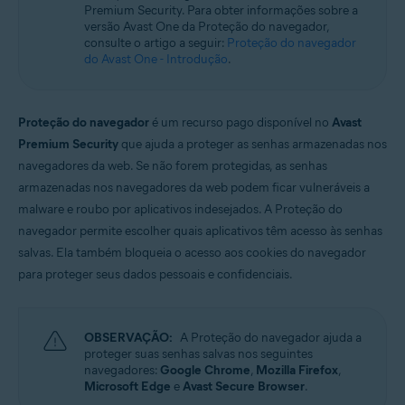
Premium Security. Para obter informações sobre a
Microsoft Windows 11 Home / Pro / Enterprise / Education
versão Avast One da Proteção do navegador,
Microsoft Windows 10 Home / Pro / Enterprise / Education - 32 / 64-bit
consulte o artigo a seguir:
Proteção do navegador
Microsoft Windows 8.1 / Pro / Enterprise - 32 / 64-bit
do Avast One - Introdução
.
Microsoft Windows 8 / Pro / Enterprise - 32 / 64-bit
Microsoft Windows 7 Home Basic/Home
Premium/Professional/Enterprise/Ultimate - Service Pack 1 com
atualização de pacote cumulativo de conveniência, 32/64 bits
Proteção do navegador
é um recurso pago disponível no
Avast
Premium Security
que ajuda a proteger as senhas armazenadas nos
navegadores da web. Se não forem protegidas, as senhas
armazenadas nos navegadores da web podem ficar vulneráveis a
malware e roubo por aplicativos indesejados. A Proteção do
navegador permite escolher quais aplicativos têm acesso às senhas
salvas. Ela também bloqueia o acesso aos cookies do navegador
para proteger seus dados pessoais e confidenciais.
OBSERVAÇÃO:
A Proteção do navegador ajuda a
proteger suas senhas salvas nos seguintes
navegadores:
Google Chrome
,
Mozilla Firefox
,
Microsoft Edge
e
Avast Secure Browser
.