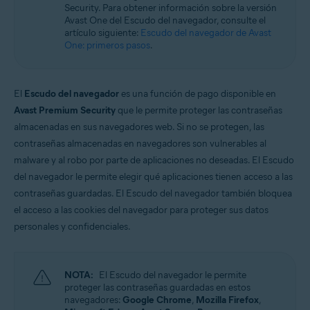
Security. Para obtener información sobre la versión
Microsoft Windows 11 Home/Pro/Enterprise/Education
Avast One del Escudo del navegador, consulte el
Microsoft Windows 10 Home/Pro/Enterprise/Education - 32 o 64 bits
artículo siguiente:
Escudo del navegador de Avast
Microsoft Windows 8.1/Pro/Enterprise - 32 o 64 bits
One: primeros pasos
.
Microsoft Windows 8/Pro/Enterprise - 32 o 64 bits
Microsoft Windows 7 Home Basic/Home
Premium/Professional/Enterprise/Ultimate - Service Pack 1 con
Convenient Rollup Update, 32 o 64 bits
El
Escudo del navegador
es una función de pago disponible en
Avast Premium Security
que le permite proteger las contraseñas
almacenadas en sus navegadores web. Si no se protegen, las
contraseñas almacenadas en navegadores son vulnerables al
malware y al robo por parte de aplicaciones no deseadas. El Escudo
del navegador le permite elegir qué aplicaciones tienen acceso a las
contraseñas guardadas. El Escudo del navegador también bloquea
el acceso a las cookies del navegador para proteger sus datos
personales y confidenciales.
NOTA:
El Escudo del navegador le permite
proteger las contraseñas guardadas en estos
navegadores:
Google Chrome
,
Mozilla Firefox
,