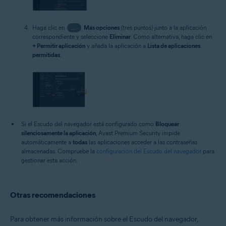
Haga clic en
…
Más opciones
(tres puntos) junto a la aplicación
correspondiente y seleccione
Eliminar
. Como alternativa, haga clic en
+ Permitir aplicación
y añada la aplicación a
Lista de aplicaciones
permitidas
.
Si el Escudo del navegador está configurado como
Bloquear
silenciosamente la aplicación
, Avast Premium Security impide
automáticamente a
todas
las aplicaciones acceder a las contraseñas
almacenadas. Compruebe la
configuración del Escudo del navegador
para
gestionar esta acción.
Otras recomendaciones
Para obtener más información sobre el Escudo del navegador,