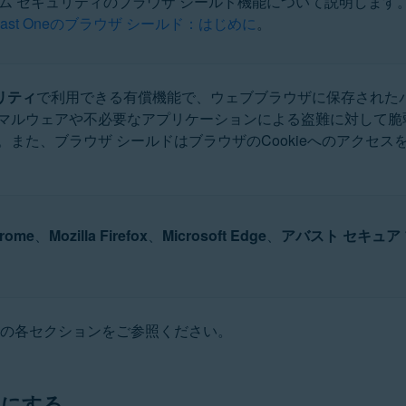
 セキュリティのブラウザ シールド機能について説明します。ブラ
vast Oneのブラウザ シールド：はじめに
。
ation
ucation - 32 / 64 ビット
 ビット
リティ
で利用できる有償機能で、ウェブブラウザに保存された
ット
マルウェアや不必要なアプリケーションによる盗難に対して脆
rofessional / Enterprise / Ultimate - Service Pack 1 with Convenien
また、ブラウザ シールドはブラウザのCookieへのアクセ
hrome
、
Mozilla Firefox
、
Microsoft Edge
、
アバスト セキュア
事の各セクションをご参照ください。
フにする