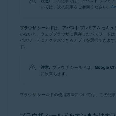
注意:
この記事では、アバスト プレミアム
オペレーティング システム:
いては、次の記事をご参照ください。
A
Microsoft Windows 11 Home / Pro / Enterprise / Educ
Microsoft Windows 10 Home / Pro / Enterprise / Ed
Microsoft Windows 8.1 / Pro / Enterprise - 32 / 64
ブラウザ シールド
は、
アバスト プレミアム セキュ
Microsoft Windows 8 / Pro / Enterprise - 32 / 64 ビ
いないと、ウェブブラウザに保存したパスワードは
Microsoft Windows 7 Home Basic / Home Premium / P
パスワードにアクセスできるアプリを選択できます。
す。
注意:
ブラウザ シールドは、
Google C
に役立ちます。
ブラウザ シールドの使用方法については、この記
ブラウザ シールドをオンまたはオ