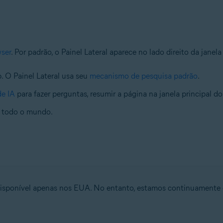
wser
. Por padrão, o Painel Lateral aparece no lado direito da jane
b. O Painel Lateral usa seu
mecanismo de pesquisa padrão
.
de IA
para fazer perguntas, resumir a página na janela principal d
de todo o mundo.
isponível apenas nos EUA. No entanto, estamos continuamente e