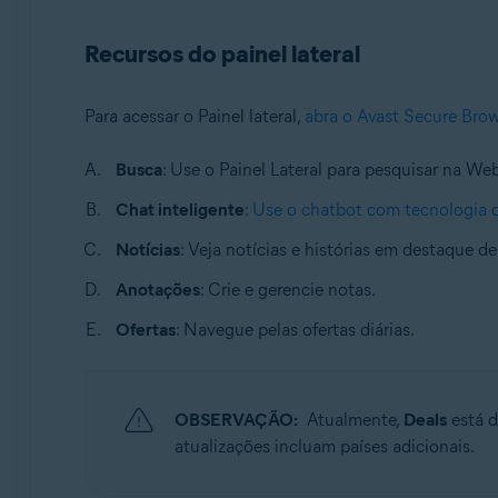
Sistemas operacionais:
Recursos do painel lateral
Windows e macOS
Para acessar o Painel lateral,
abra o Avast Secure Bro
Busca
: Use o Painel Lateral para pesquisar na We
Chat inteligente
:
Use o chatbot com tecnologia 
Notícias
: Veja notícias e histórias em destaque 
Anotações
: Crie e gerencie notas.
Ofertas
: Navegue pelas ofertas diárias.
OBSERVAÇÃO:
Atualmente,
Deals
está d
atualizações incluam países adicionais.