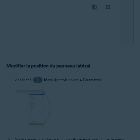
Modifier la position du panneau latéral
Accédez à
⋮
Menu
(les trois points) ▸
Paramètres
.
Sur le panneau gauche, sélectionnez
Apparence
, puis utilisez le menu