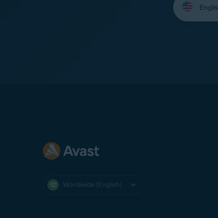
your
language:
Worldwide (English)