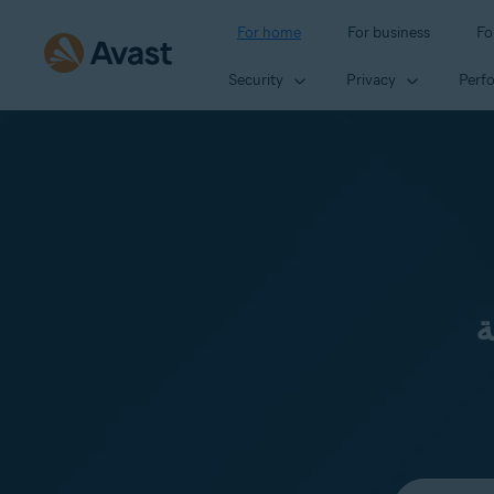
For home
For business
Fo
Security
Privacy
Perf
ة
Select