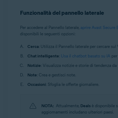
Sistemi operativi:
Funzionalità del pannello laterale
Windows e macOS
Per accedere al Pannello laterale,
aprire Avast Secure 
disponibili le seguenti opzioni:
Cerca
: Utilizza il Pannello laterale per cercare sul 
Chat intelligente
:
Usa il chatbot basato su IA
per 
Notizie
: Visualizza notizie e storie di tendenza da
Note
: Crea e gestisci note.
Occasioni
: Sfoglia le offerte giornaliere.
NOTA:
Attualmente,
Deals
è disponibile s
aggiornamenti includano ulteriori paesi.