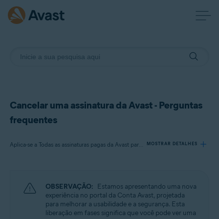
Cancelar uma assinatura da Avast - Perguntas
frequentes
Aplica-se a Todas as assinaturas pagas da Avast para consumidores
MOSTRAR DETALHES
Produtos:
OBSERVAÇÃO:
Estamos apresentando uma nova
Todas as
assinaturas
experiência no portal da Conta Avast, projetada
pagas da Avast para consumidores
para melhorar a usabilidade e a segurança. Esta
liberação em fases significa que você pode ver uma
Sistemas operacionais: