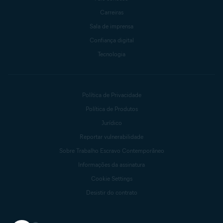
Carreiras
Sala de imprensa
Confiança digital
Tecnologia
Política de Privacidade
Política de Produtos
Jurídico
Reportar vulnerabilidade
Sobre Trabalho Escravo Contemporâneo
Informações da assinatura
Cookie Settings
Desistir do contrato