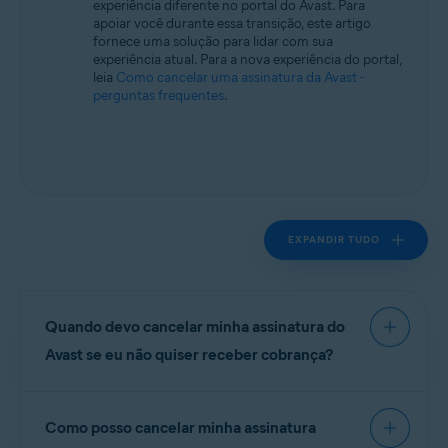
experiência diferente no portal do Avast. Para
Todos os sistemas operacionais compatíveis
apoiar você durante essa transição, este artigo
fornece uma solução para lidar com sua
experiência atual. Para a nova experiência do portal,
leia
Como cancelar uma assinatura da Avast -
perguntas frequentes
.
EXPANDIR TUDO
Quando devo cancelar minha assinatura do
Avast se eu não quiser receber cobrança?
Consulte as informações na seção pertinente
abaixo, dependendo do método de compra:
Como posso cancelar minha assinatura