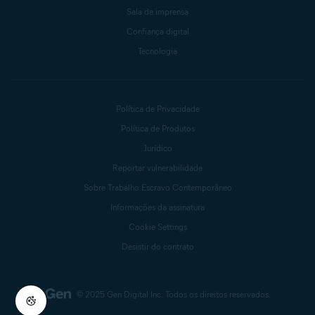
Sala de imprensa
Confiança digital
Tecnologia
Política de Privacidade
Política de Produtos
Jurídico
Reportar vulnerabilidade
Sobre Trabalho Escravo Contemporâneo
Informações da assinatura
Cookie Settings
Desistir do contrato
© 2025 Gen Digital Inc.
Todos os direitos reservados.