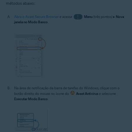
métodos abaixo:
Abra o Avast Secure Browser
e acesse
⋮
Menu
(três pontos) ▸
Nova
janela no Modo Banco
.
Na área de notificação da barra de tarefas do Windows, clique com o
botão direito do mouse no ícone do
Avast Antivirus
e selecione
Executar Modo Banco
.