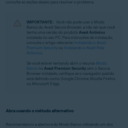
consulte as seções abaixo para resolver o problema.
Sistemas operacionais:
Microsoft Windows 11 Home / Pro / Enterprise / Education
Microsoft Windows 10 Home / Pro / Enterprise / Education - 32 / 64-bit
IMPORTANTE:
Você não pode usar o Modo
Banco do Avast Secure Browser, a não ser que você
tenha uma versão do produto
Avast Antivirus
instalada no seu PC. Para instruções de instalação,
consulte o artigo relevante:
Instalando o Avast
Premium Security
ou
Instalando o Avast Free
Antivirus
.
Se você estiver tentando abrir o recurso
Modo
Banco
no
Avast Premium Security
sem o Secure
Browser instalado, verifique se o navegador padrão
está definido como Google Chrome, Mozilla Firefox
ou Microsoft Edge.
Abra usando o método alternativo
Recomendamos a abertura do Modo Banco utilizando um dos