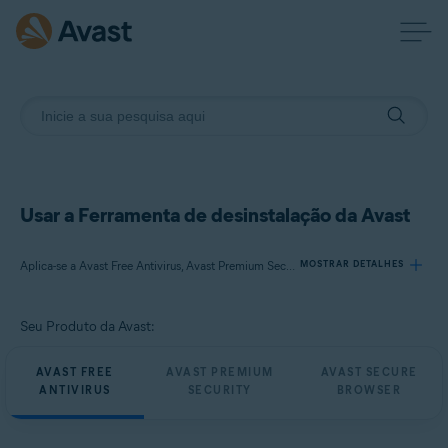
Usar a Ferramenta de desinstalação da Avast
Aplica-se a Avast Free Antivirus, Avast Premium Security, Avast Secure Browser
MOSTRAR DETALHES
Seu Produto da Avast:
Produtos:
Avast Free Antivirus
AVAST FREE
AVAST PREMIUM
AVAST SECURE
Avast Premium Security
ANTIVIRUS
SECURITY
BROWSER
Avast Secure Browser
Sistemas operacionais: