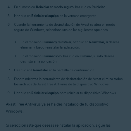
En el mosaico
Reiniciar en modo seguro
, haz clic en
Reiniciar
.
Haz clic en
Reiniciar el equipo
en la ventana emergente.
Cuando la herramienta de desinstalación de Avast se abra en modo
seguro de Windows, selecciona una de las siguientes opciones:
En el mosaico
Eliminar y reinstalar
, haz clic en
Reinstalar
, si deseas
eliminar y luego reinstalar la aplicación.
En el mosaico
Eliminar solo
, haz clic en
Eliminar
, si solo deseas
desinstalar la aplicación.
Haz clic en
Desinstalar
en la pantalla de confirmación.
Espera mientras la herramienta de desinstalación de Avast elimina todos
los archivos de Avast Free Antivirus de tu dispositivo Windows.
Haz clic en
Reiniciar el equipo
para reiniciar tu dispositivo Windows.
Avast Free Antivirus ya se ha desinstalado de tu dispositivo
Windows.
Si seleccionaste que deseas reinstalar la aplicación, sigue las