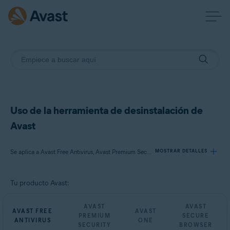
Uso de la herramienta de desinstalación de
Avast
Se aplica a Avast Free Antivirus, Avast Premium Security, Avast One, Avast Secure Browser
MOSTRAR DETALLES
Tu producto Avast:
Productos:
Avast Free Antivirus
AVAST
AVAST
AVAST FREE
AVAST
Avast Premium Security
PREMIUM
SECURE
ANTIVIRUS
ONE
Avast One
SECURITY
BROWSER