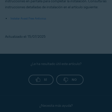
instrucciones en pantalla para completar la instalación. Consulta las
instrucciones detalladas de instalación en el artículo siguiente:
Instalar Avast Free Antivirus
Actualizado el: 15/07/2025
¿Le ha resultado útil este artículo?
SÍ
NO
¿Necesita más ayuda?