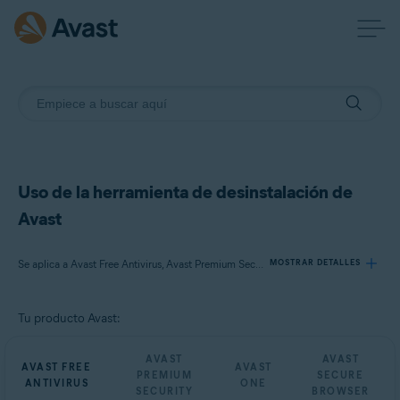
Uso de la herramienta de desinstalación de
Avast
Se aplica a Avast Free Antivirus, Avast Premium Security, Avast One, Avast Secure Browser
MOSTRAR DETALLES
Tu producto Avast:
Productos:
Avast Free Antivirus
AVAST
AVAST
AVAST FREE
AVAST
Avast Premium Security
PREMIUM
SECURE
ANTIVIRUS
ONE
Avast One
SECURITY
BROWSER