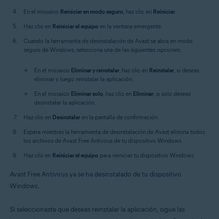
En el mosaico
Reiniciar en modo seguro
, haz clic en
Reiniciar
.
Haz clic en
Reiniciar el equipo
en la ventana emergente.
Cuando la herramienta de desinstalación de Avast se abra en modo
seguro de Windows, selecciona una de las siguientes opciones:
En el mosaico
Eliminar y reinstalar
, haz clic en
Reinstalar
, si deseas
eliminar y luego reinstalar la aplicación.
En el mosaico
Eliminar solo
, haz clic en
Eliminar
, si solo deseas
desinstalar la aplicación.
Haz clic en
Desinstalar
en la pantalla de confirmación.
Espera mientras la herramienta de desinstalación de Avast elimina todos
los archivos de Avast Free Antivirus de tu dispositivo Windows.
Haz clic en
Reiniciar el equipo
para reiniciar tu dispositivo Windows.
Avast Free Antivirus ya se ha desinstalado de tu dispositivo
Windows.
Si seleccionaste que deseas reinstalar la aplicación, sigue las