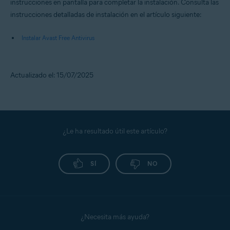
instrucciones en pantalla para completar la instalación. Consulta las
instrucciones detalladas de instalación en el artículo siguiente:
Instalar Avast Free Antivirus
Actualizado el: 15/07/2025
¿Le ha resultado útil este artículo?
SÍ
NO
¿Necesita más ayuda?