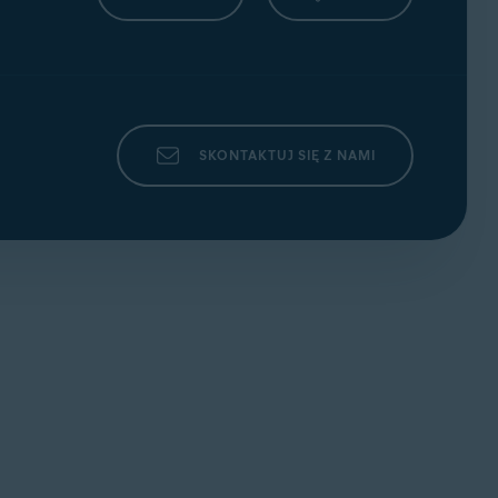
ed Reality i IoT; Windows 10 z wyjątkiem
ality i IoT; Windows 8/8.1 z wyjątkiem edycji
up lub nowszy, dowolna edycja (wersja 32- lub
SKONTAKTUJ SIĘ Z NAMI
o nowszy (musi zapewniać obsługę instrukcji