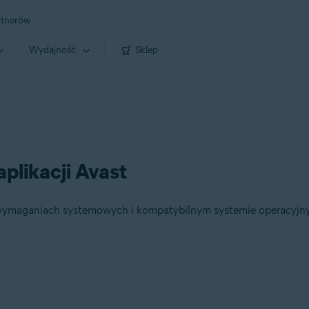
rtnerów
Wydajność
Sklep
likacji Avast
h wymaganiach systemowych i kompatybilnym systemie operacyjn