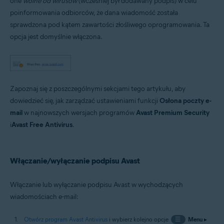
one
wolne od wirusów
(wcześniej był dodawany podpis) w celu
Systemy operacyjne:
poinformowania odbiorców, że dana wiadomość została
Microsoft Windows 11 Home / Pro / Enterprise / Education
sprawdzona pod kątem zawartości złośliwego oprogramowania. Ta
Microsoft Windows 10 Home / Pro / Enterprise / Education — wersja
opcja jest domyślnie włączona.
32-/64-bitowa
Microsoft Windows 8.1 / Pro / Enterprise — wersja 32-/64-bitowa
Microsoft Windows 8 / Pro / Enterprise — wersja 32-/64-bitowa
Microsoft Windows 7 Home Basic / Home Premium / Professional
/ Enterprise / Ultimate — z dodatkiem Service Pack 1 z pakietem
aktualizacji Convenient Rollup, wersja 32-/64-bitowa
Zapoznaj się z poszczególnymi sekcjami tego artykułu, aby
dowiedzieć się, jak zarządzać ustawieniami funkcji
Osłona poczty e-
mail
w najnowszych wersjach programów
Avast Premium Security
i
Avast Free Antivirus
.
Włączanie/wyłączanie podpisu Avast
Włączanie lub wyłączanie podpisu Avast w wychodzących
wiadomościach e-mail:
Otwórz program Avast Antivirus
i wybierz kolejno opcje
☰
Menu
▸