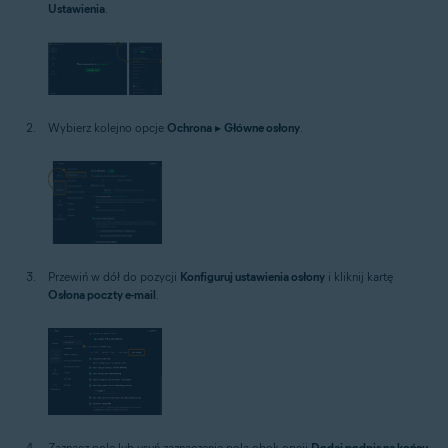
Ustawienia
.
Wybierz kolejno opcje
Ochrona
▸
Główne osłony
.
Przewiń w dół do pozycji
Konfiguruj ustawienia osłony
i kliknij kartę
Osłona poczty e-mail
.
Zaznacz pole lub usuń zaznaczenie pola obok opcji
Dodaj podpis na końcu