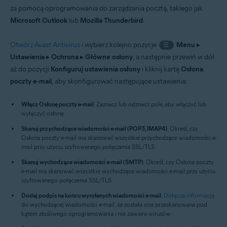
za pomocą oprogramowania do zarządzania pocztą, takiego jak
Microsoft Outlook
lub
Mozilla Thunderbird
.
Otwórz Avast Antivirus
i wybierz kolejno pozycje
Menu
▸
☰
Ustawienia
▸
Ochrona
▸
Główne osłony
, a następnie przewiń w dół
aż do pozycji
Konfiguruj ustawienia osłony
i kliknij kartę
Osłona
poczty e-mail
, aby skonfigurować następujące ustawienia:
Włącz Osłonę poczty e-mail
: Zaznacz lub odznacz pole, aby włączyć lub
wyłączyć osłonę.
Skanuj przychodzące wiadomości e-mail (POP3, IMAP4)
: Określ, czy
Osłona poczty e-mail ma skanować wszystkie przychodzące wiadomości e-
mail przy użyciu szyfrowanego połączenia SSL/TLS.
Skanuj wychodzące wiadomości e-mail (SMTP)
: Określ, czy Osłona poczty
e-mail ma skanować wszystkie wychodzące wiadomości e-mail przy użyciu
szyfrowanego połączenia SSL/TLS.
Dodaj podpis na końcu wysyłanych wiadomości e-mail
:
Dołącza informację
do wychodzącej wiadomości e-mail, że została ona przeskanowana pod
kątem złośliwego oprogramowania i nie zawiera wirusów.