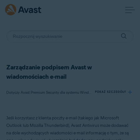
Zarządzanie podpisem Avast w
wiadomościach e-mail
Dotyczy Avast Premium Security dla systemu Windows, Avast Free Antivirus dla systemu Windows
POKAŻ SZCZEGÓŁY
Produkty:
Jeśli korzystasz z klienta poczty e-mail (takiego jak Microsoft
Avast Premium Security 23.x dla systemu Windows
Outlook lub Mozilla Thunderbird), Avast Antivirus może dodawać
Avast Free Antivirus 23.x dla systemu Windows
na dole wychodzących wiadomości e-mail informację o tym, że są