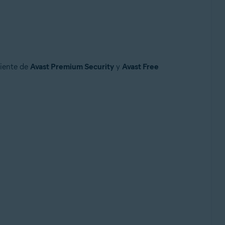
ciente de
Avast Premium Security
y
Avast Free
e, 32 o 64 bits