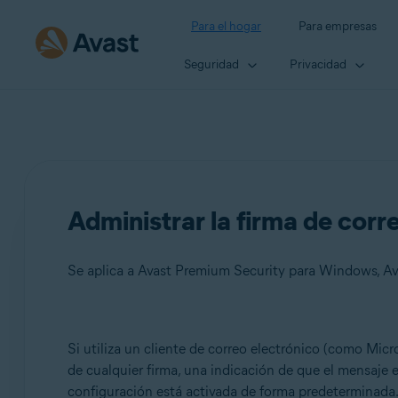
Para el hogar
Para empresas
Seguridad
Privacidad
Administrar la firma de corr
Se aplica a Avast Premium Security para Windows, Av
Productos:
Si utiliza un cliente de correo electrónico (como Micro
de cualquier firma, una indicación de que el mensaje 
Avast Premium Security 23.x para Windows
configuración está activada de forma predeterminada
Avast Free Antivirus 23.x para Windows