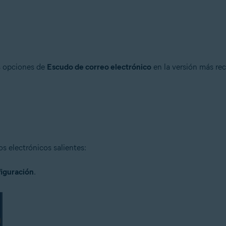
n
- 32 o 64 bits
as opciones de
Escudo de correo electrónico
en la versión más re
ional/Enterprise/Ultimate - Service Pack 1 con Convenient Rollup Updat
os electrónicos salientes:
iguración
.