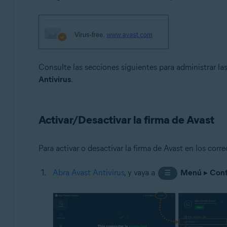
Sistemas operativos:
Microsoft Windows 11 Home/Pro/Enterprise/Educatio
Microsoft Windows 10 Home/Pro/Enterprise/Education 
Microsoft Windows 8.1/Pro/Enterprise - 32 o 64 bits
Consulte las secciones siguientes para administrar l
Microsoft Windows 8/Pro/Enterprise - 32 o 64 bits
Antivirus
.
Microsoft Windows 7 Home Basic/Home Premium/Profess
Activar/Desactivar la firma de Avast
Para activar o desactivar la firma de Avast en los corre
Abra Avast Antivirus
, y vaya a
Menú
▸
Conf
☰