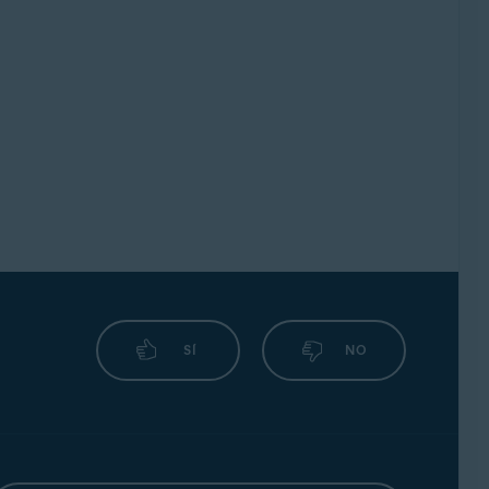
SÍ
NO