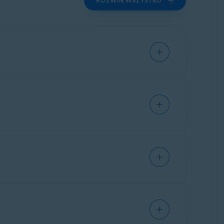
ROZWIŃ WSZYSTKO
kacji, postępuj zgodnie zponiższą instrukcją
acji, postępuj zgodnie zponiższą instrukcją
etem.
aktualizacji Convenient Rollup, wersja 32-/64-bitowa
etem.