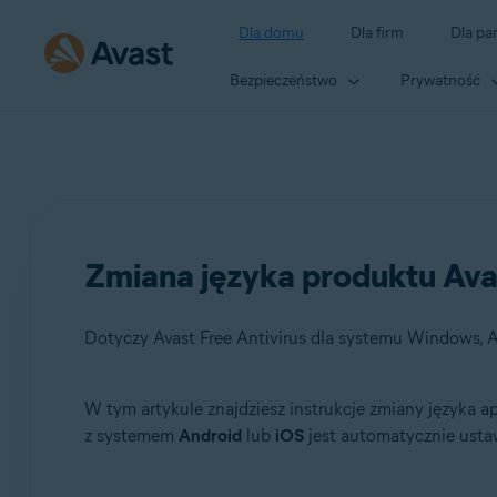
Dla domu
Dla firm
Dla pa
Bezpieczeństwo
Prywatność
Zmiana języka produktu Ava
W tym artykule znajdziesz instrukcje zmiany języka a
Produkty:
z systemem
Android
lub
iOS
jest automatycznie ustaw
Avast Free Antivirus 22.x dla systemu Windows
Avast Premium Security 22.x dla systemu Windows