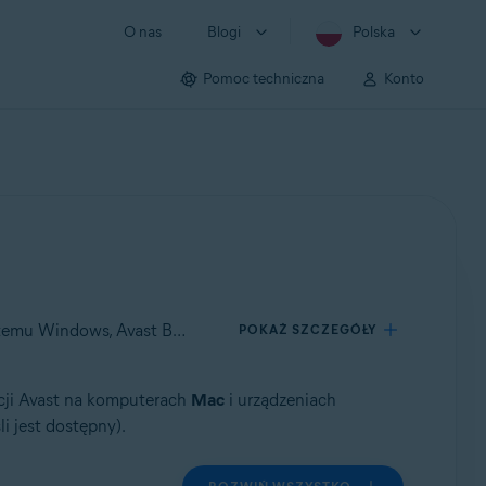
O nas
Blogi
Polska
Pomoc techniczna
Konto
Dotyczy Avast Free Antivirus dla systemu Windows, Avast Premium Security dla systemu Windows, Avast One dla systemu Windows, Avast BreachGuard dla systemu Windows, Avast Cleanup Premium dla systemu Windows, Avast SecureLine VPN dla systemu Windows, Avast AntiTrack dla systemu Windows, Avast Driver Updater dla systemu Windows, Avast Battery Saver dla systemu Windows
POKAŻ SZCZEGÓŁY
acji Avast na komputerach
Mac
i urządzeniach
i jest dostępny).