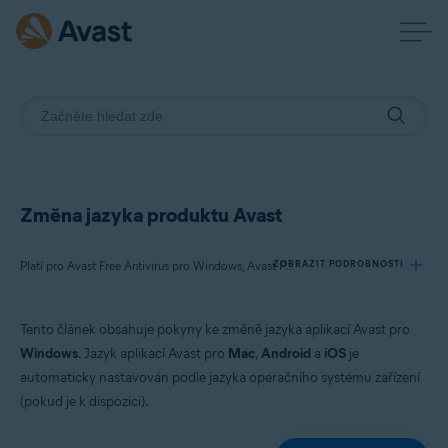
Změna jazyka produktu Avast
ZOBRAZIT PODROBNOSTI
Platí pro Avast Free Antivirus pro Windows, Avast Premium Security pro Windows, Avast One pro Windows, Avast BreachGuard pro Windows, Avast Cleanup Premium pro Windows, Avast SecureLine VPN pro Windows, Avast AntiTrack pro Windows, Avast Driver Updater pro Windows, Avast Battery Saver pro Windows
Tento článek obsahuje pokyny ke změně jazyka aplikací Avast pro
Produkty:
Windows
. Jazyk aplikací Avast pro
Mac
,
Android
a
iOS
je
Avast Free Antivirus 22.x pro Windows
automaticky nastavován podle jazyka operačního systému zařízení
Avast Premium Security 22.x pro Windows
(pokud je k dispozici).
Avast One 22.x pro Windows
Avast BreachGuard 22.x pro Windows
Avast Cleanup Premium 22.x pro Windows