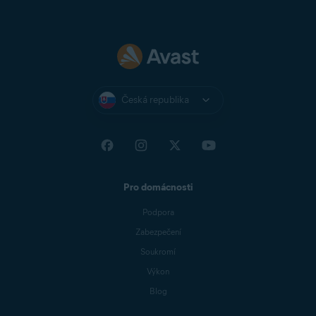
V části
Jazyky
klikněte na šipku dolů a z rozevírací
nabídky vyberte svůj preferovaný jazyk.
Avast Antivirus se nyní zobrazí ve vybraném
jazyce. Pokud se nový jazyk okamžitě nenastaví,
Česká republika
zavřete Avast Antivirus a znovu jej otevřete.
Avast One se nyní zobrazí ve vybraném jazyce.
Pokud se nový jazyk okamžitě nenastaví, zavřete
Pro domácnosti
Avast One a znovu jej otevřete.
Podpora
Zabezpečení
Soukromí
Výkon
Blog