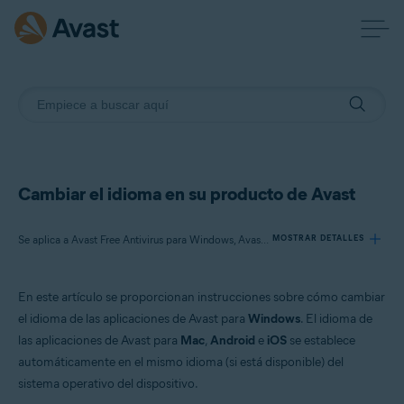
Cambiar el idioma en su producto de Avast
Se aplica a Avast Free Antivirus para Windows, Avast Premium Security para Windows, Avast One para Windows, Avast BreachGuard para Windows, Avast Cleanup Premium para Windows, Avast SecureLine VPN para Windows, Avast AntiTrack para Windows, Avast Driver Updater para Windows, Avast Battery Saver para Windows
MOSTRAR DETALLES
En este artículo se proporcionan instrucciones sobre cómo cambiar
Productos:
el idioma de las aplicaciones de Avast para
Windows
. El idioma de
Avast Free Antivirus 22.x para Windows
las aplicaciones de Avast para
Mac
,
Android
e
iOS
se establece
Avast Premium Security 22.x para Windows
automáticamente en el mismo idioma (si está disponible) del
Avast One 22.x para Windows
Avast BreachGuard 22.x para Windows
sistema operativo del dispositivo.
Avast Cleanup Premium 22.x para Windows