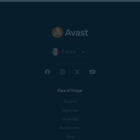
Haga clic en la flecha hacia abajo en
Idiomas
y use el
menú desplegable para seleccionar su idioma
preferido.
Haga clic en la flecha hacia abajo en
Idiomas
y use el
menú desplegable para seleccionar su idioma
preferido.
España
Ahora Avast Antivirus ahora aparece en el idioma
seleccionado. Si no cambia inmediatamente, cierre
y vuelva a abrir Avast Antivirus.
Ahora Avast One aparece en el idioma
seleccionado. Si no cambia inmediatamente, cierre
Para el hogar
y vuelva a abrir Avast One.
Soporte
Seguridad
Privacidad
Rendimiento
Blog