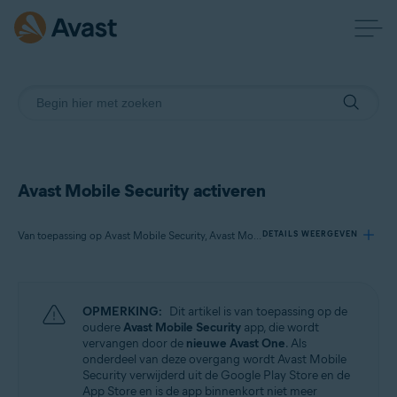
Avast Mobile Security activeren
Van toepassing op Avast Mobile Security, Avast Mobile Security Premium, Avast Mobile Security Ultimate
DETAILS WEERGEVEN
Producten:
OPMERKING:
Dit artikel is van toepassing op de
Avast Mobile Security
oudere
Avast Mobile Security
app, die wordt
Avast Mobile Security Premium
vervangen door de
nieuwe Avast One
. Als
Avast Mobile Security Ultimate
onderdeel van deze overgang wordt Avast Mobile
Security verwijderd uit de Google Play Store en de
App Store en is de app binnenkort niet meer
Besturingssystemen: