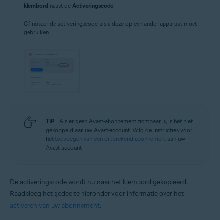
klembord
naast de
Activeringscode
.
Of noteer de activeringscode als u deze op een ander apparaat moet
gebruiken.
TIP:
Als er geen Avast-abonnement zichtbaar is, is het niet
gekoppeld aan uw Avast-account. Volg de instructies voor
het
toevoegen van een ontbrekend abonnement
aan uw
Avast-account.
De activeringscode wordt nu naar het klembord gekopieerd.
Raadpleeg het gedeelte hieronder voor informatie over het
activeren van uw abonnement
.