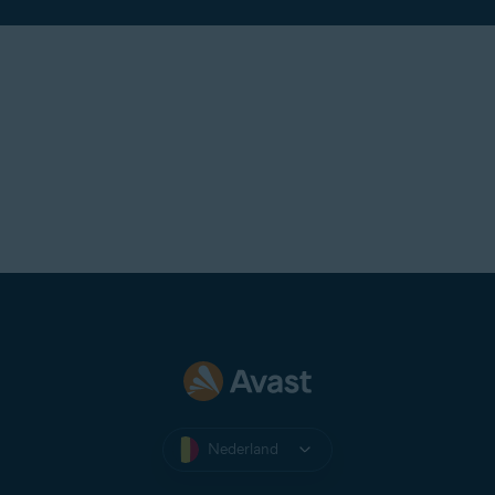
Het e-mailadres wordt nu toegevoegd aan uw Avast-
account. Als de status niet wordt bijgewerkt,
vernieuwt u uw browservenster of meld u zich
opnieuw aan bij uw Avast-account.
Alle abonnementen die u hebt gekocht met het
nieuw toegevoegde e-mailadres worden nu
weergegeven op het scherm
Mijn abonnementen
in uw Avast-account.
Nederland