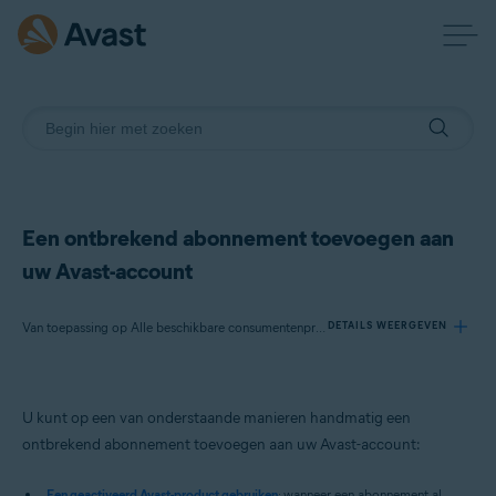
Een ontbrekend abonnement toevoegen aan
uw Avast-account
Van toepassing op Alle beschikbare consumentenproducten van Avast
DETAILS WEERGEVEN
Producten:
U kunt op een van onderstaande manieren handmatig een
Alle beschikbare consumentenproducten van Avast
ontbrekend abonnement toevoegen aan uw Avast-account:
Besturingssystemen:
Een geactiveerd Avast-product gebruiken
: wanneer een abonnement al