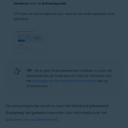
klembord
naast de
Activeringscode
.
Of noteer de activeringscode als u deze op een ander apparaat moet
gebruiken.
TIP:
Als er geen Avast-abonnement zichtbaar is, is het niet
gekoppeld aan uw Avast-account. Volg de instructies voor
het
toevoegen van een ontbrekend abonnement
aan uw
Avast-account.
De activeringscode wordt nu naar het klembord gekopieerd.
Raadpleeg het gedeelte hieronder voor informatie over het
activeren van uw abonnement
.