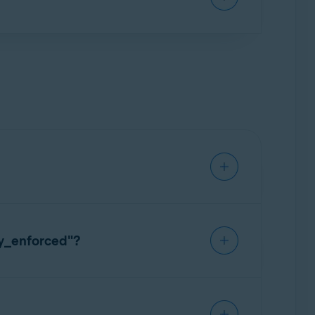
ale
.
ta di cancellazione dei dati (Diritto alla
del soggetto dei dati e richieste di privacy
.
 aggiungere più indirizzi email allo stesso
ast.
ati. Non è possibile rimuovere l’indirizzo email
’Account Avast, se al momento del pagamento
i indirizzi email sono attualmente collegati
icy_enforced"?
mento mancante all’Account Avast in modo
one
Continua con Google
mentre è stato
 il problema provare una delle opzioni di