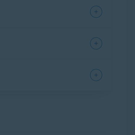
ni disponibili sono inclusi link per il download
izzando l’abbonamento.
amento. Per accedere all’Account Avast per la
ati della carta di pagamento
e
annullare
 richiedere un rimborso, cercare il numero
elativa a un ordine.
roprio Account Avast per avere tutti gli