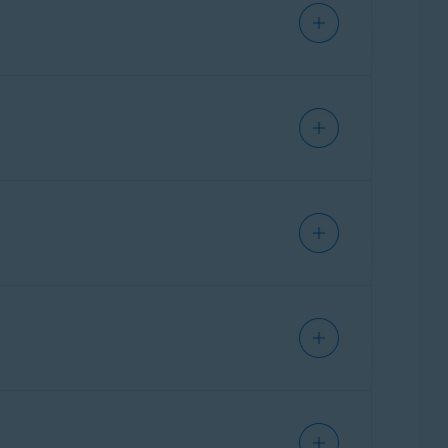
r il rimborso
.
pale dell’Account Avast. Questo canale viene
stralia) possono scaricare una
fattura
odo rapido.
ottenere un rimborso. Fare quindi clic su
sono stampare la fattura facendo clic su
rranno una risposta direttamente da un
saggi, che richiede l’inserimento della password
ni dettagliate, fare riferimento al seguente
na notifica email.
borso può richiedere fino a
7 giorni
 giorni lavorativi
.
gati all’Account Avast. L’indirizzo di posta