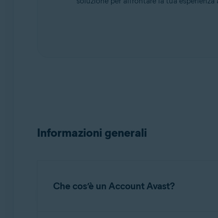
soluzione per affrontare la tua esperienza 
Sistemi operativi:
Tutte le piattaforme supportate
Informazioni generali
Che cos’è un Account Avast?
Un
Account Avast
è un portale per la gest