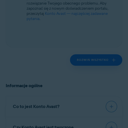
rozwiązanie Twojego obecnego problemu. Aby
zapoznać się z nowym doświadczeniem portalu,
przeczytaj
Konto Avast — najczęściej zadawane
pytania
.
ROZWIŃ WSZYSTKO
Informacje ogólne
Co to jest Konto Avast?
Konto Avast
to miejsce przeznaczone do
Czy Konto Avast jest tworzone
zarządzania płatnymi subskrypcjami Avast. Na