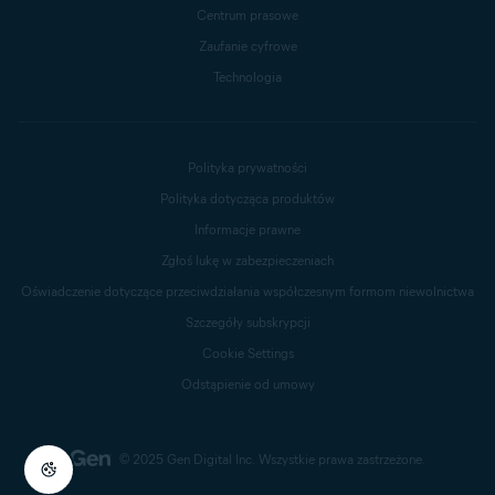
Centrum prasowe
Zaufanie cyfrowe
Technologia
Polityka prywatności
Polityka dotycząca produktów
Informacje prawne
Zgłoś lukę w zabezpieczeniach
Oświadczenie dotyczące przeciwdziałania współczesnym formom niewolnictwa
Szczegóły subskrypcji
Cookie Settings
Odstąpienie od umowy
© 2025 Gen Digital Inc.
Wszystkie prawa zastrzeżone.