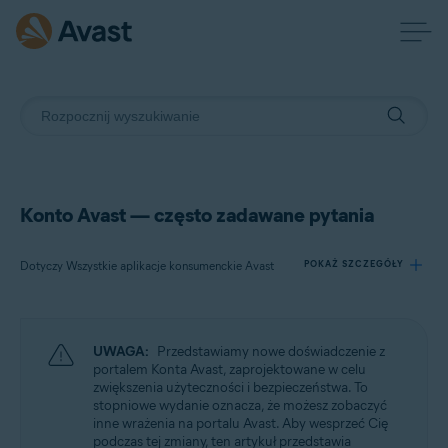
Konto Avast — często zadawane pytania
Dotyczy Wszystkie aplikacje konsumenckie Avast
POKAŻ SZCZEGÓŁY
Produkty:
UWAGA:
Przedstawiamy nowe doświadczenie z
Wszystkie aplikacje konsumenckie Avast
portalem Konta Avast, zaprojektowane w celu
zwiększenia użyteczności i bezpieczeństwa. To
stopniowe wydanie oznacza, że możesz zobaczyć
Systemy operacyjne:
inne wrażenia na portalu Avast. Aby wesprzeć Cię
Wszystkie obsługiwane platformy
podczas tej zmiany, ten artykuł przedstawia