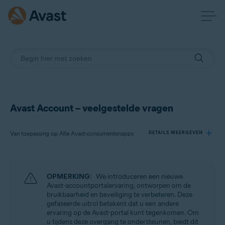
Avast Account – veelgestelde vragen
Van toepassing op Alle Avast-consumentenapps
DETAILS WEERGEVEN
Producten:
OPMERKING:
We introduceren een nieuwe
Alle Avast-consumentenapps
Avast-accountportalervaring, ontworpen om de
bruikbaarheid en beveiliging te verbeteren. Deze
gefaseerde uitrol betekent dat u een andere
Besturingssystemen:
ervaring op de Avast-portal kunt tegenkomen. Om
Alle ondersteunde platforms
u tijdens deze overgang te ondersteunen, biedt dit