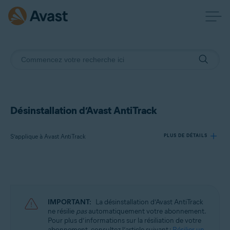
Désinstallation d’Avast AntiTrack
S’applique à Avast AntiTrack
PLUS DE DÉTAILS
Produits:
Avast AntiTrack
IMPORTANT:
La désinstallation d’Avast AntiTrack
Systèmes d'exploitation:
ne résilie
pas
automatiquement votre abonnement.
Pour plus d’informations sur la résiliation de votre
Windows, MacOS et Android
abonnement, consultez l’article suivant :
Résilier un