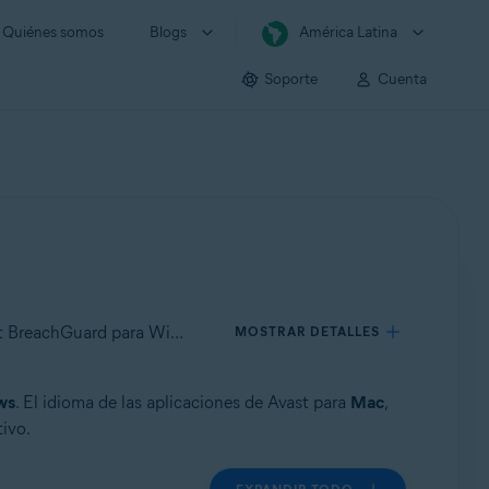
Quiénes somos
Blogs
América Latina
Soporte
Cuenta
Se aplica a Avast Free Antivirus para Windows, Avast Premium Security para Windows, Avast One para Windows, Avast BreachGuard para Windows, Avast Cleanup Premium para Windows, Avast SecureLine VPN para Windows, Avast AntiTrack para Windows, Avast Driver Updater para Windows, Avast Battery Saver para Windows
MOSTRAR DETALLES
ws
. El idioma de las aplicaciones de Avast para
Mac
,
ivo.