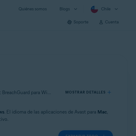
Quiénes somos
Blogs
Chile
Soporte
Cuenta
Se aplica a Avast Free Antivirus para Windows, Avast Premium Security para Windows, Avast One para Windows, Avast BreachGuard para Windows, Avast Cleanup Premium para Windows, Avast SecureLine VPN para Windows, Avast AntiTrack para Windows, Avast Driver Updater para Windows, Avast Battery Saver para Windows
MOSTRAR DETALLES
ws
. El idioma de las aplicaciones de Avast para
Mac
,
ivo.