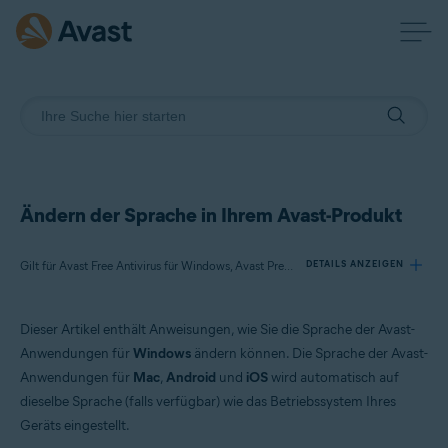
Ändern der Sprache in Ihrem Avast-Produkt
Gilt für Avast Free Antivirus für Windows, Avast Premium Security für Windows, Avast One für Windows, Avast BreachGuard für Windows, Avast Cleanup Premium für Windows, Avast SecureLine VPN für Windows, Avast AntiTrack für Windows, Avast Driver Updater für Windows, Avast Battery Saver für Windows
DETAILS ANZEIGEN
Dieser Artikel enthält Anweisungen, wie Sie die Sprache der Avast-
Produkte:
Anwendungen für
Windows
ändern können. Die Sprache der Avast-
Avast Free Antivirus 22.x für Windows
Anwendungen für
Mac
,
Android
und
iOS
wird automatisch auf
Avast Premium Security 22.x für Windows
dieselbe Sprache (falls verfügbar) wie das Betriebssystem Ihres
Avast One 22.x für Windows
Avast BreachGuard 22.x für Windows
Geräts eingestellt.
Avast Cleanup Premium 22.x für Windows