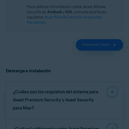
Sistemas operativos:
Para obtener información sobre Avast Mobile
macOS
Security en
Android
y
iOS
, consulta el artículo
siguiente:
Avast Mobile Security: preguntas
frecuentes
.
EXPANDIR TODO
Descarga e instalación
¿Cuáles son los requisitos del sistema para
Avast Premium Security y Avast Security
para Mac?
Para obtener información detallada sobre los
¿Cuál es la diferencia entre Avast Premium
requisitos del sistema para Avast Premium