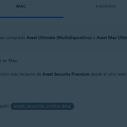
MAC
ANDROID
 has comprado
Avast Ultimate (Multidispositivo)
o
Avast Mac Ulti
te en Mac:
ersión más reciente de
Avast Security Premium
desde el sitio web 
rgado
.
avast_security_online.dmg