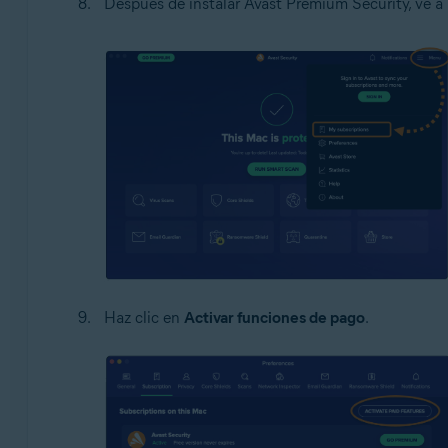
Después de instalar Avast Premium Security, ve a
Haz clic en
Activar funciones de pago
.