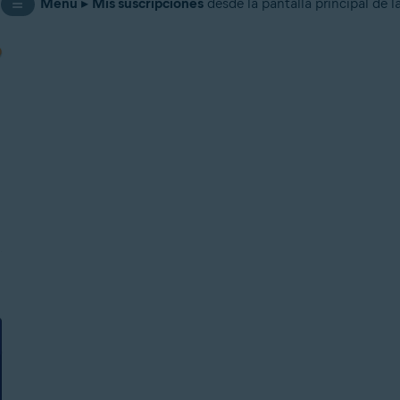
Menú
▸
Mis suscripciones
desde la pantalla principal de l
☰