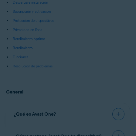
Descarga e instalación
Suscripción y activación
Protección de dispositivos
Privacidad en línea
Rendimiento óptimo
Rendimiento
Funciones
Resolución de problemas
General
¿Qué es Avast One?
Avast One
es un software de seguridad y
optimización todo en uno que incluye protección