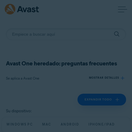
Avast One heredado: preguntas frecuentes
Se aplica a Avast One
MOSTRAR DETALLES
EXPANDIR TODO
Productos:
Avast One
Su dispositivo:
Sistemas operativos:
WINDOWS PC
MAC
ANDROID
IPHONE/IPAD
Windows, Mac, Android y iOS