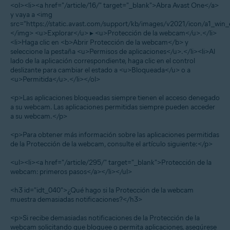
<ol><li><a href="/article/16/" target="_blank">Abra Avast One</a>
y vaya a <img
src="https://static.avast.com/support/kb/images/v2021/icon/a1_win_
</img> <u>Explorar</u> ▸ <u>Protección de la webcam</u>.</li>
<li>Haga clic en <b>Abrir Protección de la webcam</b> y
seleccione la pestaña <u>Permisos de aplicaciones</u>.</li><li>Al
lado de la aplicación correspondiente, haga clic en el control
deslizante para cambiar el estado a <u>Bloqueada</u> o a
<u>Permitida</u>.</li></ol>
<p>Las aplicaciones bloqueadas siempre tienen el acceso denegado
a su webcam. Las aplicaciones permitidas siempre pueden acceder
a su webcam.</p>
<p>Para obtener más información sobre las aplicaciones permitidas
de la Protección de la webcam, consulte el artículo siguiente:</p>
<ul><li><a href="/article/295/" target="_blank">Protección de la
webcam: primeros pasos</a></li></ul>
<h3 id="idt_040">¿Qué hago si la Protección de la webcam
muestra demasiadas notificaciones?</h3>
<p>Si recibe demasiadas notificaciones de la Protección de la
webcam solicitando que bloquee o permita aplicaciones, asegúrese