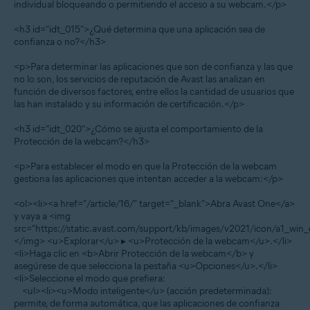
individual bloqueando o permitiendo el acceso a su webcam.</p>
<h3 id="idt_015">¿Qué determina que una aplicación sea de
confianza o no?</h3>
<p>Para determinar las aplicaciones que son de confianza y las que
no lo son, los servicios de reputación de Avast las analizan en
función de diversos factores, entre ellos la cantidad de usuarios que
las han instalado y su información de certificación.</p>
<h3 id="idt_020">¿Cómo se ajusta el comportamiento de la
Protección de la webcam?</h3>
<p>Para establecer el modo en que la Protección de la webcam
gestiona las aplicaciones que intentan acceder a la webcam:</p>
<ol><li><a href="/article/16/" target="_blank">Abra Avast One</a>
y vaya a <img
src="https://static.avast.com/support/kb/images/v2021/icon/a1_win_
</img> <u>Explorar</u> ▸ <u>Protección de la webcam</u>.</li>
<li>Haga clic en <b>Abrir Protección de la webcam</b> y
asegúrese de que selecciona la pestaña <u>Opciones</u>.</li>
<li>Seleccione el modo que prefiera:
<ul><li><u>Modo inteligente</u> (acción predeterminada):
permite, de forma automática, que las aplicaciones de confianza