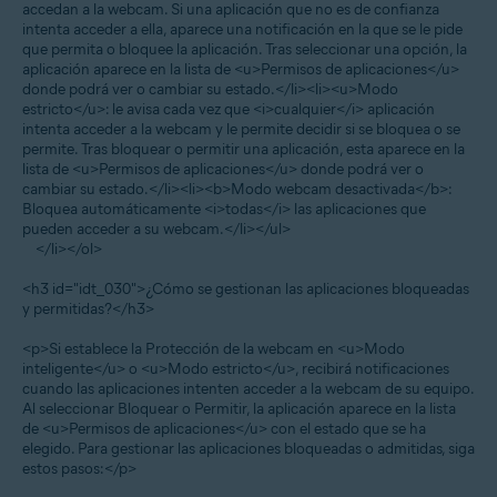
accedan a la webcam. Si una aplicación que no es de confianza
intenta acceder a ella, aparece una notificación en la que se le pide
que permita o bloquee la aplicación. Tras seleccionar una opción, la
aplicación aparece en la lista de <u>Permisos de aplicaciones</u>
donde podrá ver o cambiar su estado.</li><li><u>Modo
estricto</u>: le avisa cada vez que <i>cualquier</i> aplicación
intenta acceder a la webcam y le permite decidir si se bloquea o se
permite. Tras bloquear o permitir una aplicación, esta aparece en la
lista de <u>Permisos de aplicaciones</u> donde podrá ver o
cambiar su estado.</li><li><b>Modo webcam desactivada</b>:
Bloquea automáticamente <i>todas</i> las aplicaciones que
pueden acceder a su webcam.</li></ul>
</li></ol>
<h3 id="idt_030">¿Cómo se gestionan las aplicaciones bloqueadas
y permitidas?</h3>
<p>Si establece la Protección de la webcam en <u>Modo
inteligente</u> o <u>Modo estricto</u>, recibirá notificaciones
cuando las aplicaciones intenten acceder a la webcam de su equipo.
Al seleccionar Bloquear o Permitir, la aplicación aparece en la lista
de <u>Permisos de aplicaciones</u> con el estado que se ha
elegido. Para gestionar las aplicaciones bloqueadas o admitidas, siga
estos pasos:</p>