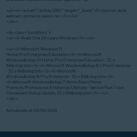
<ul><li><a href="/article/295/" target="_blank">Protección de la
webcam: primeros pasos</a></li></ul>
</div>
<div class="conditions">
<ul><li>Avast One 24.x para Windows</li></ul>
<ul><li>Microsoft Windows 11
Home/Pro/Enterprise/Education</li><li>Microsoft
Windows&nbsp;10 Home/Pro/Enterprise/Education - 32 o
64&nbsp;bits</li><li>Microsoft Windows&nbsp;8.1/Pro/Enterprise
- 32 o 64&nbsp;bits</li><li>Microsoft
Windows&nbsp;8/Pro/Enterprise - 32 o 64&nbsp;bits</li>
<li>Microsoft Windows&nbsp;7 Home Basic/Home
Premium/Professional/Enterprise/Ultimate - Service Pack 1 con
Convenient Rollup Update, 32 o 64&nbsp;bits</li></ul>
</div>
Actualizado el: 03/09/2024