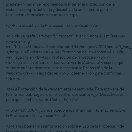
predeterminada. Se recomienda mantener la Protección de la
webcam siempre activada y desactivarla únicamente para la
resolución de problemas puntuales.</p>
<p>Para desactivar la Protección de la webcam:</p>
<ol><li><a href="/article/16/" target="_blank">Abra Avast One</a>
y vaya a <img
src="https://static.avast.com/support/kb/images/v2021/icon/a1_win_
</img> <u>Explorar</u> ▸ <u>Protección de la webcam</u>.</li>
<li>Haga clic en <b>Abrir Protección de la webcam</b>.</li>
<li>Haga clic en el control deslizante verde (Activado) y especifique
durante cuánto tiempo quiere desactivar la Protección de la
webcam.</li><li>Haga clic en <b>Sí, detener</b> para confirmar.
</li></ol>
<p>La Protección de la webcam está desactivada. Para activarla de
forma manual, haga clic en el control deslizante rojo (Desactivado)
para que cambie a verde (Activado).</p>
<h3 id="idt_070">¿Dónde puedo encontrar más información sobre
la Protección de la webcam?</h3>
<p>Para obtener más información sobre el uso de la Protección de
la webcam, consulte el artículo siguiente:</p>