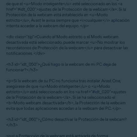
de que el <u>Modo inteligente</u> esté seleccionado en los <a
href="#idt_020">ajustes de la Protección de la webcam</a>. Si la
Protección de la webcam está establecida en <u>Modo
estricto</u>, Avast le avisa siempre que <i>cualquier</i> aplicación
intenta acceder a la webcam del equipo.</p>
<div class="tip">Cuando el Modo estricto o el Modo webcam
desactivada está seleccionado, puede marcar <u>No mostrar los
recordatorios de Protección de la webcam</u> para desactivar las
notificaciones.</div>
<h3 id="idt_050">¿Qué hago si la webcam de mi PC deja de
funcionar?</h3>
<p>Si la webcam de su PC no funciona tras instalar Avast One,
asegúrese de que <u>Modo inteligente</u> o <u>Modo
estricto</u> está seleccionado en los <a href="#idt_020">ajustes
de la Protección de la webcam</a>. Si se ha seleccionado el
<b>Modo webcam desactivada</b>, la Protección de la webcam
evita que todas aplicaciones accedan a la webcam del PC.</p>
<h3 id="idt_060">¿Cómo desactivar la Protección de la webcam?
</h3>
<p>La Protección de la webcam está activada de forma