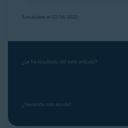
Para proteger el PC frente a las amenazas:
Utilice contraseñas seguras que contengan 
Actualizado el: 02/06/2022
Permita que se conecten a su PC solamen
¿Le ha resultado útil este artículo?
¿Necesita más ayuda?