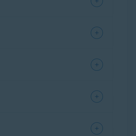
bitual o robadas.
ción óptima. Si necesita cambiar las
antenga el Escudo de acceso remoto activado
DP está
activada
, el Escudo de acceso remoto
te verde (Activado) y seleccione un
o.
tivada
, el Escudo de acceso remoto supervisa
anza pueden conectarse mientras esté activada
xcluyen del análisis del Escudo de acceso