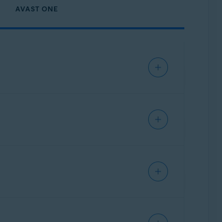
AVAST ONE
e, 32 o 64 bits
de cualquier lugar. Si no cuenta con
C.
y bloquea los demás intentos de conexión.
on frecuencia para mejorar su protección
entes conexiones:
reciente
de Avast One. Para asegurarse de que
oft, como BlueKeep.