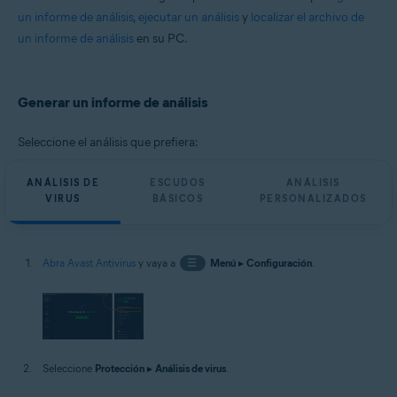
Microsoft Windows 11 Home/Pro/Enterprise/Education
un informe de análisis
,
ejecutar un análisis
y
localizar el archivo de
Microsoft Windows 10 Home/Pro/Enterprise/Education - 32 o 64 bits
un informe de análisis
en su PC.
Microsoft Windows 8.1/Pro/Enterprise - 32 o 64 bits
Microsoft Windows 8/Pro/Enterprise - 32 o 64 bits
Microsoft Windows 7 Home Basic/Home
Premium/Professional/Enterprise/Ultimate - Service Pack 1 con
Generar un informe de análisis
Convenient Rollup Update, 32 o 64 bits
Seleccione el análisis que prefiera:
ANÁLISIS DE
ESCUDOS
ANÁLISIS
VIRUS
BÁSICOS
PERSONALIZADOS
Abra Avast Antivirus
y vaya a
☰
Menú
▸
Configuración
.
Seleccione
Protección
▸
Análisis de virus
.