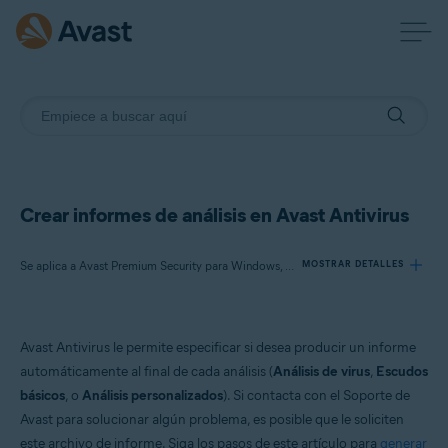
Crear informes de análisis en Avast Antivirus
Se aplica a Avast Premium Security para Windows, Avast Free Antivirus para Windows
MOSTRAR DETALLES
Productos:
Avast Antivirus le permite especificar si desea producir un informe
Avast Premium Security 22.x para Windows
automáticamente al final de cada análisis (
Análisis de virus
,
Escudos
Avast Free Antivirus 22.x para Windows
básicos
, o
Análisis personalizados
). Si contacta con el Soporte de
Avast para solucionar algún problema, es posible que le soliciten
Sistemas operativos:
este archivo de informe. Siga los pasos de este artículo para
generar