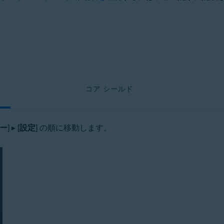
ation
ucation - 32 / 64 ビット
 ビット
ット
rofessional / Enterprise / Ultimate - Service Pack 1 with Convenien
コア シールド
ー
] ▸ [
設定
] の順に移動します。