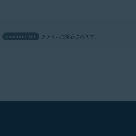
は
ファイルに保存されます。
aswboot.txt