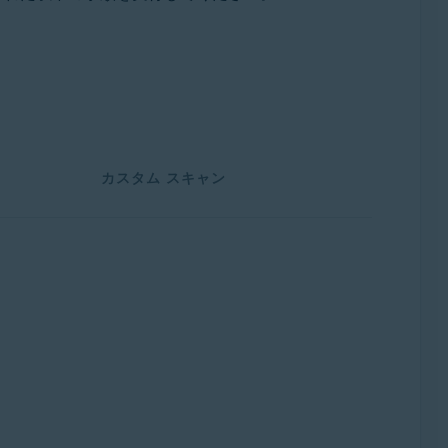
t Rollup Update、32 / 64 ビット
カスタム スキャン