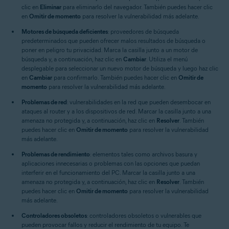
clic en
Eliminar
para eliminarlo del navegador. También puedes hacer clic
en
Omitir de momento
para resolver la vulnerabilidad más adelante.
Motores de búsqueda deficientes
: proveedores de búsqueda
predeterminados que pueden ofrecer malos resultados de búsqueda o
poner en peligro tu privacidad. Marca la casilla junto a un motor de
búsqueda y, a continuación, haz clic en
Cambiar
. Utiliza el menú
desplegable para seleccionar un nuevo motor de búsqueda y luego haz clic
en
Cambiar
para confirmarlo. También puedes hacer clic en
Omitir de
momento
para resolver la vulnerabilidad más adelante.
Problemas de red
: vulnerabilidades en la red que pueden desembocar en
ataques al router y a los dispositivos de red. Marcar la casilla junto a una
amenaza no protegida y, a continuación, haz clic en
Resolver
. También
puedes hacer clic en
Omitir de momento
para resolver la vulnerabilidad
más adelante.
Problemas de rendimiento
: elementos tales como archivos basura y
aplicaciones innecesarias o problemas con las opciones que puedan
interferir en el funcionamiento del PC. Marcar la casilla junto a una
amenaza no protegida y, a continuación, haz clic en
Resolver
. También
puedes hacer clic en
Omitir de momento
para resolver la vulnerabilidad
más adelante.
Controladores obsoletos
: controladores obsoletos o vulnerables que
pueden provocar fallos y reducir el rendimiento de tu equipo. Te